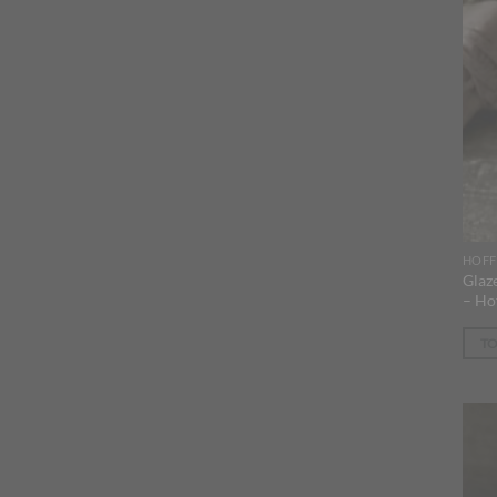
HOFF
Glaz
– Ho
T