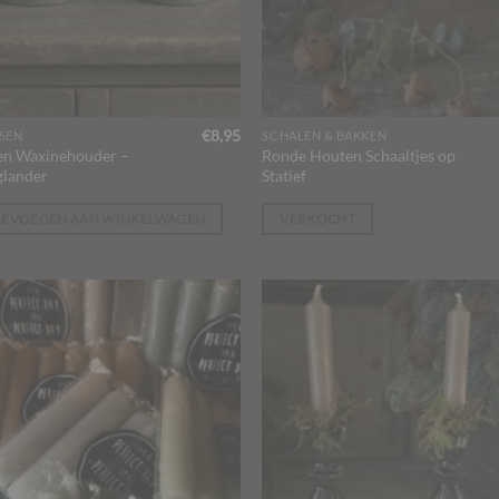
€
8,95
SEN
SCHALEN & BAKKEN
en Waxinehouder –
Ronde Houten Schaaltjes op
lander
Statief
OEVOEGEN AAN WINKELWAGEN
VERKOCHT