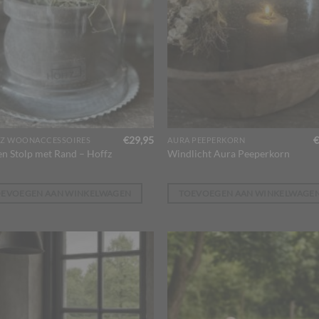
€
29,95
€
Z WOONACCESSOIRES
AURA PEEPERKORN
en Stolp met Rand – Hoffz
Windlicht Aura Peeperkorn
OEVOEGEN AAN WINKELWAGEN
TOEVOEGEN AAN WINKELWAGE