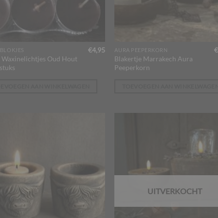
€
4,95
€
BLOKJES
AURA PEEPERKORN
 Waxinelichtjes Oud Hout
Blakertje Marrakech Aura
stuks
Peeperkorn
OEVOEGEN AAN WINKELWAGEN
TOEVOEGEN AAN WINKELWAGE
UITVERKOCHT