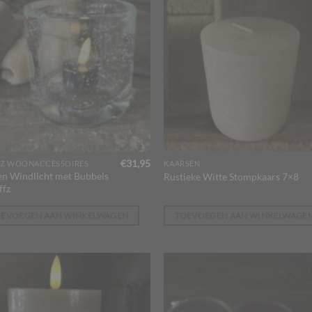
€
31,95
Z WOONACCESSOIRES
KAARSEN
en Windlicht met Bubbels
Rustieke Witte Stompkaars 7×8
ffz
OEVOEGEN AAN WINKELWAGEN
TOEVOEGEN AAN WINKELWAGE