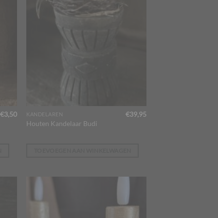
€
3,50
€
39,95
KANDELAREN
Houten Kandelaar Budi
N
TOEVOEGEN AAN WINKELWAGEN