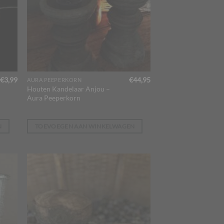
€
3,99
€
44,95
AURA PEEPERKORN
Houten Kandelaar Anjou –
Aura Peeperkorn
N
TOEVOEGEN AAN WINKELWAGEN