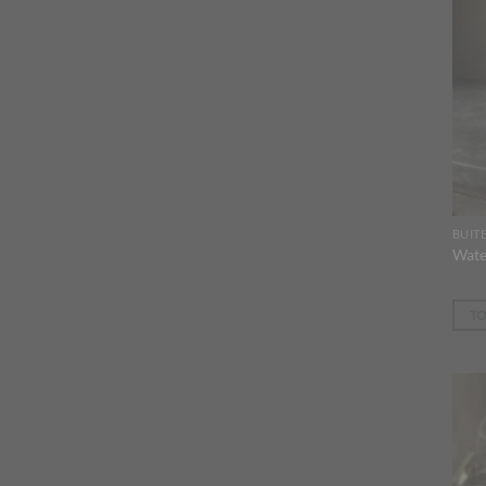
BUIT
Wate
T