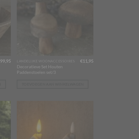
99,95
€
11,95
LANDELIJKE WOONACCESSOIRES
Decoratieve Set Houten
Paddenstoelen set/3
N
TOEVOEGEN AAN WINKELWAGEN