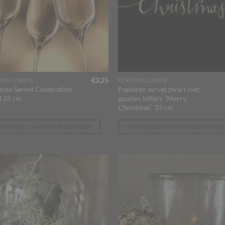
€
3,25
TDECORATIE
KERSTDECORATIE
eren Servet Celebration
Papieren servet zwart met
 25 cm
gouden letters “Merry
Christmas” 33 cm
OEVOEGEN AAN WINKELWAGEN
TOEVOEGEN AAN WINKELWAGE