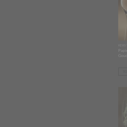
KERS
Papi
Goud
T