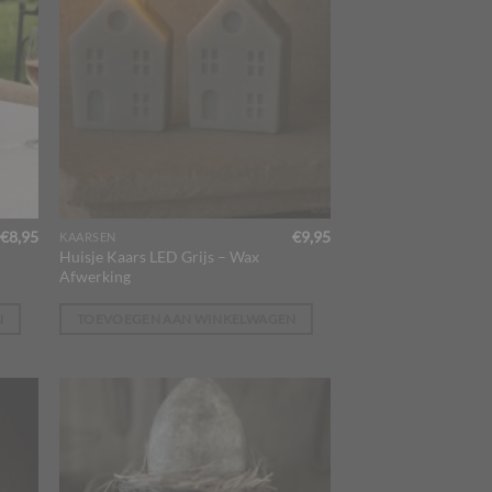
€
8,95
€
9,95
KAARSEN
Huisje Kaars LED Grijs – Wax
Afwerking
N
TOEVOEGEN AAN WINKELWAGEN