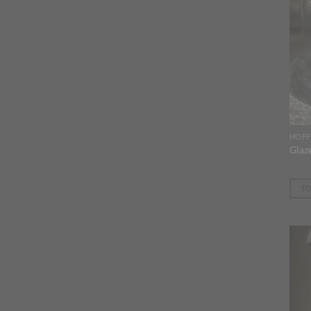
HOFF
Glaz
T