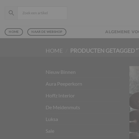
Ga
naar
inhoud
ALGEMENE V
HOME
NAAR DE WEBSHOP
HOME
/
PRODUCTEN GETAGGED “
Nieuw Binnen
Aura Peeperkorn
Hoffz Interior
De Meidenmuts
Luksa
Sale