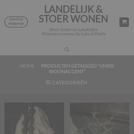
Ga
LANDELIJK &
naar
STOER WONEN
inhoud
NAAR DE
WEBSHOP
Stoer Sober en Landelijke
Woonaccessoires by Lots of Molly
HOME
/
PRODUCTEN GETAGGED “UNIEK
WOONACCENT”
CATEGORIEËN