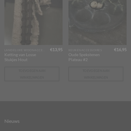
€
13,95
€
16,95
LANDELIJKE WOONACCESSOIRES
KEUKENACCESSOIRES
Ketting van Losse
Oude Spekstenen
Stukjes Hout
Plateau #2
TOEVOEGEN AAN
TOEVOEGEN AAN
WINKELWAGEN
WINKELWAGEN
Nieuws