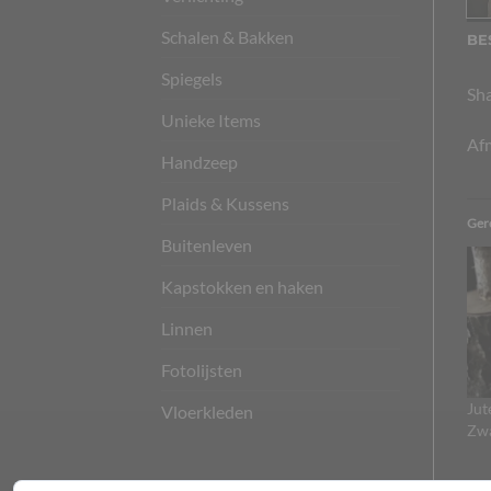
Schalen & Bakken
BE
Spiegels
Sha
Unieke Items
Afm
Handzeep
Plaids & Kussens
Ger
Buitenleven
Kapstokken en haken
Linnen
Fotolijsten
Jut
Vloerkleden
Zw