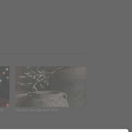
ud-
Houten bordje pot Olijf