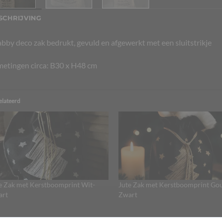
SCHRIJVING
bby deco zak bedrukt, gevuld en afgewerkt met een sluitstrikje
etingen circa: B30 x H48 cm
elateerd
e Zak met Kerstboomprint Wit-
Jute Zak met Kerstboomprint Go
art
Zwart