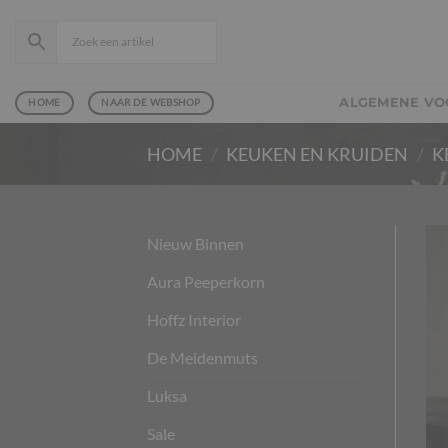
Ga
naar
inhoud
ALGEMENE V
HOME
NAAR DE WEBSHOP
HOME
/
KEUKEN EN KRUIDEN
/
K
Nieuw Binnen
Aura Peeperkorn
Hoffz Interior
De Meidenmuts
Luksa
Sale