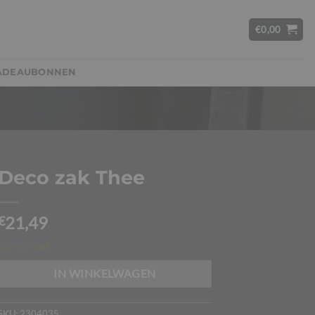
€
0,00
ADEAUBONNEN
Deco zak Thee
21,49
€
Op voorraad
IN WINKELWAGEN
SKU:
2304035