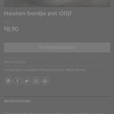
Houten bordje pot Olijf
8,90
€
Op voorraad
IN WINKELWAGEN
SKU:
2602021
Categorieën:
Landelijke Woonaccessoires
,
Nieuw Binnen
BESCHRIJVING
Dit houten bordje met een opdruk van een grijze pot met