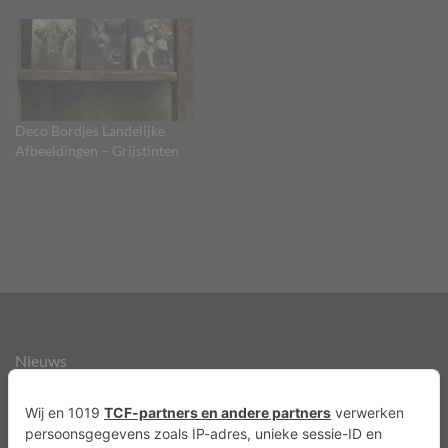
Deco Bordjes Landelijke
Afbeeldingen – Grijstinten
Nieuws
Over ons