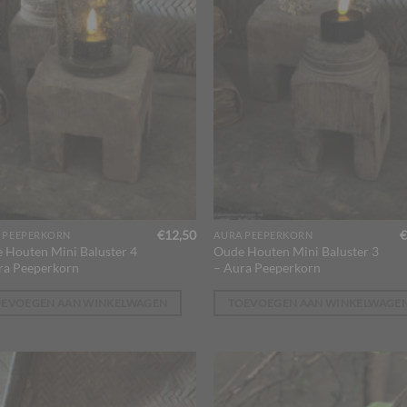
€
12,50
€
 PEEPERKORN
AURA PEEPERKORN
 Houten Mini Baluster 4
Oude Houten Mini Baluster 3
ra Peeperkorn
– Aura Peeperkorn
OEVOEGEN AAN WINKELWAGEN
TOEVOEGEN AAN WINKELWAGE