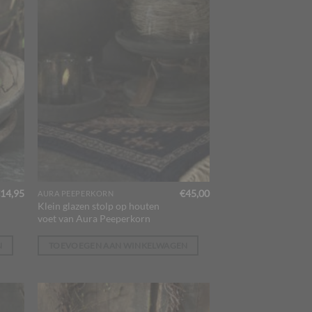
14,95
€
45,00
AURA PEEPERKORN
Klein glazen stolp op houten
voet van Aura Peeperkorn
N
TOEVOEGEN AAN WINKELWAGEN