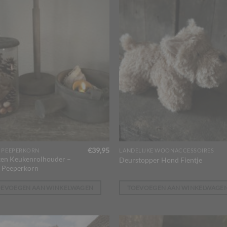
€
39,95
 PEEPERKORN
LANDELIJKE WOONACCESSOIRES
en Keukenrolhouder –
Deurstopper Hond Fientje
 Peeperkorn
OEVOEGEN AAN WINKELWAGEN
TOEVOEGEN AAN WINKELWAGE