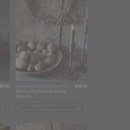
€
9,95
€
10,95
KRANSEN & GROENDECORATIES
Natuurlijke Decoratieballen
Mintolla
N
TOEVOEGEN AAN WINKELWAGEN