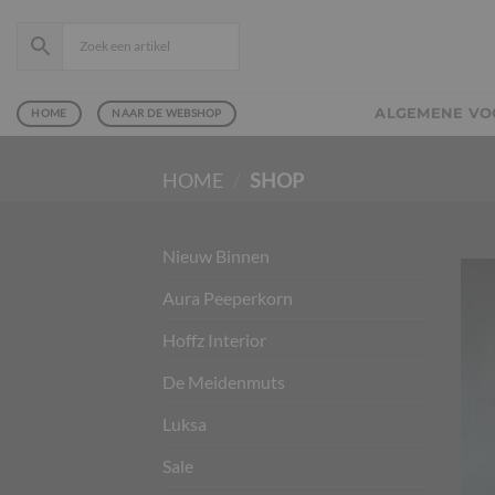
Ga
naar
inhoud
ALGEMENE V
HOME
NAAR DE WEBSHOP
HOME
/
SHOP
Nieuw Binnen
Aura Peeperkorn
Hoffz Interior
De Meidenmuts
Luksa
Sale