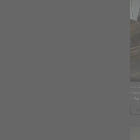
AURA
Oude
– Au
T