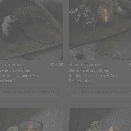
€
24,95
€
 PEEPERKORN
AURA PEEPERKORN
 Handgevlochten
Oude Handgevlochten
oe Graanschep – Aura
Bamboe Graanschep – Aura
erkorn 2
Peeperkorn 1
OEVOEGEN AAN WINKELWAGEN
TOEVOEGEN AAN WINKELWAGE