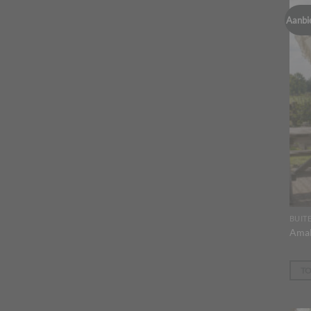
Aanbi
BUIT
Amal
T