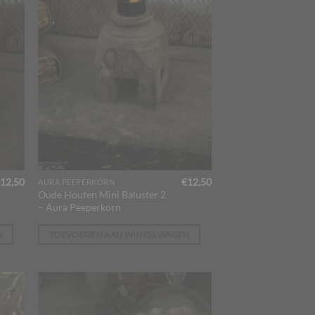
12,50
€
12,50
AURA PEEPERKORN
Oude Houten Mini Baluster 2
– Aura Peeperkorn
N
TOEVOEGEN AAN WINKELWAGEN