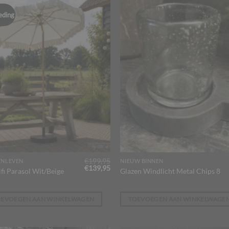
eding
€
199,95
ENLEVEN
NIEUW BINNEN
Oorspronkelijke
Huidige
€
139,95
fi Parasol Wit/Beige
Glazen Windlicht Metal Chips 8
prijs
prijs
was:
is:
€199,95.
€139,95.
OEVOEGEN AAN WINKELWAGEN
TOEVOEGEN AAN WINKELWAGE