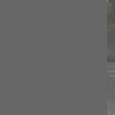
AURA
Oude
– Au
T