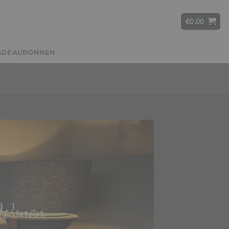
€
0,00
ADEAUBONNEN
 Wonen