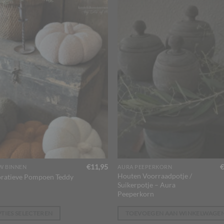
€
11,95
€
W BINNEN
AURA PEEPERKORN
Houten Voorraadpotje /
ratieve Pompoen Teddy
uct
Suikerpotje – Aura
Peeperkorn
dere
TIES SELECTEREN
TOEVOEGEN AAN WINKELWAGE
ties.