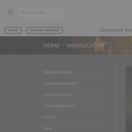
Ga
naar
inhoud
ALGEMENE V
HOME
NAAR DE WEBSHOP
HOME
/
WINDLICHTEN
Nieuw Binnen
Aura Peeperkorn
Hoffz Interior
De Meidenmuts
Luksa
Sale