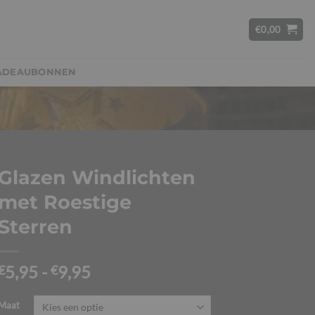
€
0,00
ADEAUBONNEN
Glazen Windlichten
met Roestige
Sterren
Prijsklasse:
5,95
-
9,95
€
€
€5,95
tot
Maat