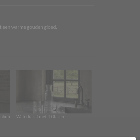
ft een warme gouden gloed,
enkop
Waterkaraf met 4 Glazen