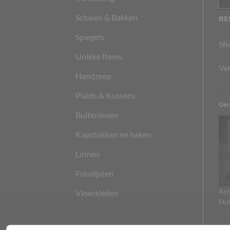
Schalen & Bakken
BE
Spiegels
Sfe
Unieke Items
Ver
Handzeep
Plaids & Kussens
Ger
Buitenleven
Kapstokken en haken
Linnen
Fotolijsten
Ant
Vloerkleden
Hof