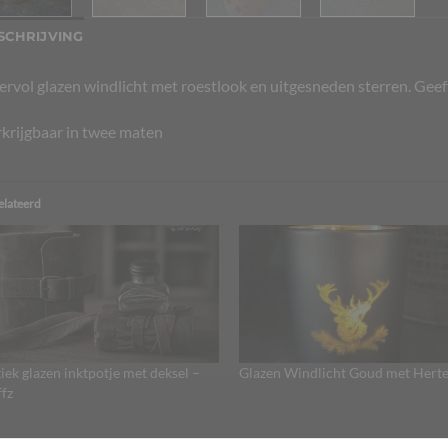
SCHRIJVING
ervol glazen windlicht met roestlook en uitgesneden sterren. Gee
krijgbaar in twee maten
elateerd
iek glazen inktpotje met deksel –
Glazen Windlicht Goud met Hert
fz