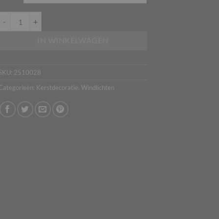
€9,95
Glazen Windlichten met Roestige Sterren aantal
IN WINKELWAGEN
SKU:
2510028
Categorieën:
Kerstdecoratie
,
Windlichten