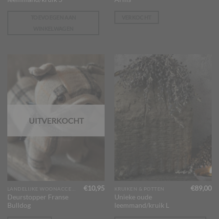
TOEVOEGEN AAN
VERKOCHT
WINKELWAGEN
UITVERKOCHT
€
10,95
€
89,00
LANDELIJKE WOONACCESSOIRES
KRUIKEN & POTTEN
Deurstopper Franse
Unieke oude
Bulldog
leemmand/kruik L