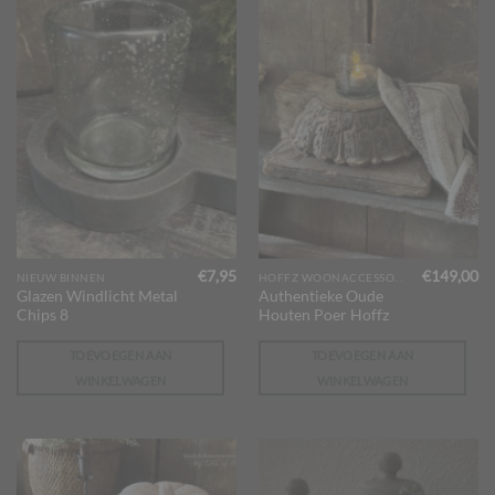
€
7,95
€
149,00
NIEUW BINNEN
HOFFZ WOONACCESSOIRES
Glazen Windlicht Metal
Authentieke Oude
Chips 8
Houten Poer Hoffz
TOEVOEGEN AAN
TOEVOEGEN AAN
WINKELWAGEN
WINKELWAGEN