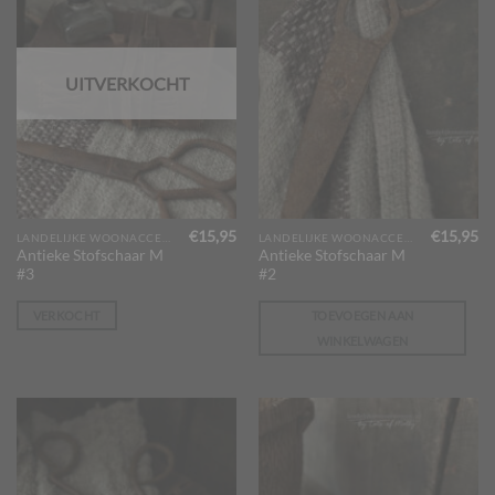
de
productpagina
UITVERKOCHT
€
15,95
€
15,95
LANDELIJKE WOONACCESSOIRES
LANDELIJKE WOONACCESSOIRES
Antieke Stofschaar M
Antieke Stofschaar M
#3
#2
VERKOCHT
TOEVOEGEN AAN
WINKELWAGEN