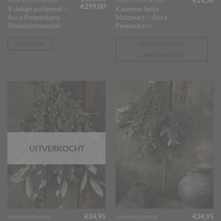
€
369,95
€
19,50
AURA PEEPERKORN
AURA PEEPERKORN
Oorspronkelijke
Huidige
€
299,00
4-delige pottenset –
Kaasmes Setje
prijs
prijs
Aura Peeperkorn
Matzwart – Aura
was:
is:
€369,95.
€299,00.
Showroommodel
Peeperkorn
VERKOCHT
TOEVOEGEN AAN
WINKELWAGEN
UITVERKOCHT
€
34,95
€
34,95
KUNSTBLOEMEN
KUNSTBLOEMEN