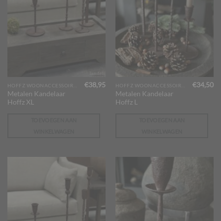
€
38,95
€
34,50
HOFFZ WOONACCESSOIRES
HOFFZ WOONACCESSOIRES
Metalen Kandelaar
Metalen Kandelaar
Hoffz XL
Hoffz L
TOEVOEGEN AAN
TOEVOEGEN AAN
WINKELWAGEN
WINKELWAGEN