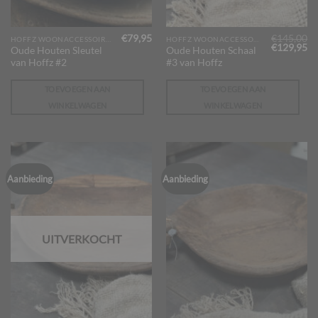
€
79,95
€
145,00
HOFFZ WOONACCESSOIRES
HOFFZ WOONACCESSOIRES
Oorspronk
Hu
€
129,95
Oude Houten Sleutel
Oude Houten Schaal
prijs
pr
van Hoffz #2
#3 van Hoffz
was:
is:
€145,00.
€1
TOEVOEGEN AAN
TOEVOEGEN AAN
WINKELWAGEN
WINKELWAGEN
Aanbieding
Aanbieding
UITVERKOCHT