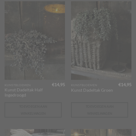
€
14,95
€
14,95
KUNSTBLOEMEN
KUNSTBLOEMEN
Kunst Dadeltak Half
Kunst Dadeltak Groen
Ingedroogd
TOEVOEGEN AAN
TOEVOEGEN AAN
WINKELWAGEN
WINKELWAGEN