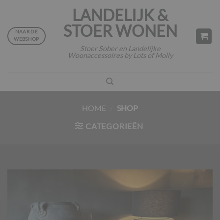
Ga
LANDELIJK &
naar
STOER WONEN
inhoud
NAAR DE
WEBSHOP
Stoer Sober en Landelijke
Woonaccessoires by Lots of Molly
HOME
/
SHOP
CATEGORIEËN