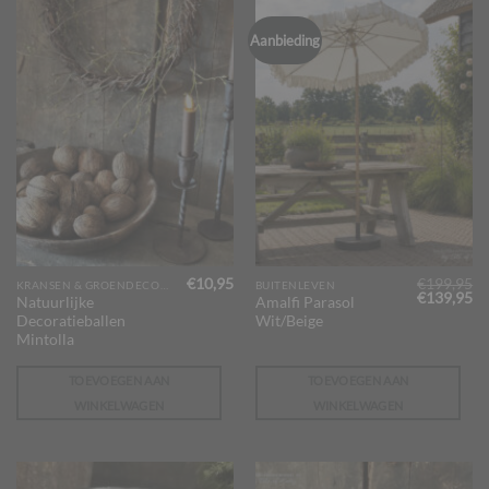
Aanbieding
€
10,95
€
199,95
KRANSEN & GROENDECORATIES
BUITENLEVEN
Oorspronk
Hu
€
139,95
Natuurlijke
Amalfi Parasol
prijs
pr
Decoratieballen
Wit/Beige
was:
is:
€199,95.
€1
Mintolla
TOEVOEGEN AAN
TOEVOEGEN AAN
WINKELWAGEN
WINKELWAGEN