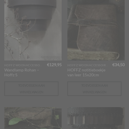
€
129,95
€
34,50
HOFFZ WOONACCESSOIRES
HOFFZ WOONACCESSOIRES
Wandlamp Rohan –
HOFFZ notitieboekje
Hoffz S
van leer 15x20cm
TOEVOEGEN AAN
TOEVOEGEN AAN
WINKELWAGEN
WINKELWAGEN