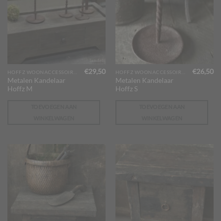
€
29,50
€
26,50
HOFFZ WOONACCESSOIRES
HOFFZ WOONACCESSOIRES
Metalen Kandelaar
Metalen Kandelaar
Hoffz M
Hoffz S
TOEVOEGEN AAN
TOEVOEGEN AAN
WINKELWAGEN
WINKELWAGEN