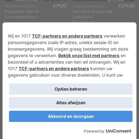
€
79,95
€
199,00
AURA PEEPERKORN
AURA PEEPERKORN
Kandelaar Sissi M
Old Farm Kastje met
Aura Peeperkorn
Lade Aura
Peeperkorn
TOEVOEGEN AAN
TOEVOEGEN AAN
WINKELWAGEN
WINKELWAGEN