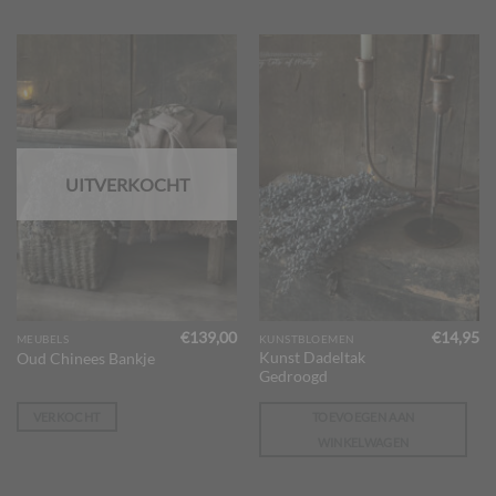
UITVERKOCHT
€
139,00
€
14,95
MEUBELS
KUNSTBLOEMEN
Kunst Dadeltak
Oud Chinees Bankje
Gedroogd
VERKOCHT
TOEVOEGEN AAN
WINKELWAGEN