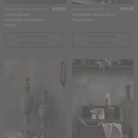
€
24,95
€
99,95
HOFFZ WOONACCESSOIRES
AURA PEEPERKORN
Antiek glazen
Kandelaar Sissi L Aura
inktpotje met deksel –
Peeperkorn
Hoffz
TOEVOEGEN AAN
TOEVOEGEN AAN
WINKELWAGEN
WINKELWAGEN