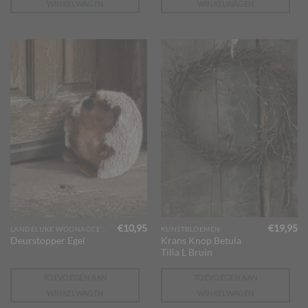
WINKELWAGEN
WINKELWAGEN
€
10,95
€
19,95
LANDELIJKE WOONACCESSOIRES
KUNSTBLOEMEN
Krans Knop Betula
Deurstopper Egel
Tilia L Bruin
TOEVOEGEN AAN
TOEVOEGEN AAN
WINKELWAGEN
WINKELWAGEN