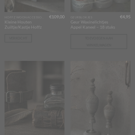
€
109,00
€
4,95
HOFFZ WOONACCESSOIRES
GEURBLOKJES
Kleine Houten
Geur Waxinelichtjes
Zuiltje/Kastje Hoffz
Appel Kaneel – 18 stuks
VERKOCHT
TOEVOEGEN AAN
WINKELWAGEN