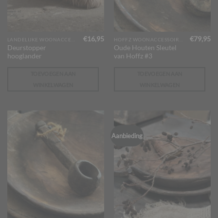
€
16,95
€
79,95
LANDELIJKE WOONACCESSOIRES
HOFFZ WOONACCESSOIRES
Deurstopper
Oude Houten Sleutel
hooglander
van Hoffz #3
TOEVOEGEN AAN
TOEVOEGEN AAN
WINKELWAGEN
WINKELWAGEN
Aanbieding