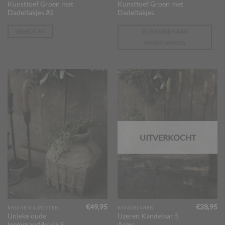
Kunsttoef Groen met
Kunsttoef Groen met
Dadeltakjes #2
Dadeltakjes
VERKOCHT
TOEVOEGEN AAN
WINKELWAGEN
UITVERKOCHT
€
49,95
€
28,95
KRUIKEN & POTTEN
KANDELAREN
Unieke oude
IJzeren Kandelaar 5
leemmand/kruik S
Arms