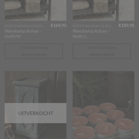
€
169,95
€
189,95
HOFFZ WOONACCESSOIRES
HOFFZ WOONACCESSOIRES
Wandlamp Rohan –
Wandlamp Rohan –
Hoffz M
Hoffz L
TOEVOEGEN AAN
TOEVOEGEN AAN
WINKELWAGEN
WINKELWAGEN
UITVERKOCHT