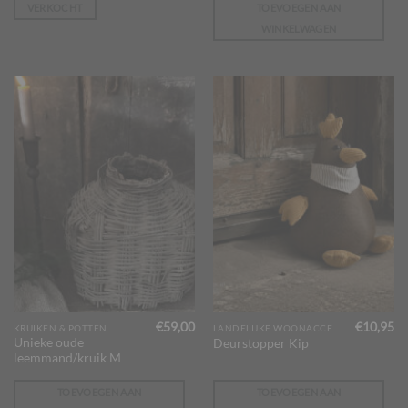
VERKOCHT
TOEVOEGEN AAN
WINKELWAGEN
€
59,00
€
10,95
KRUIKEN & POTTEN
LANDELIJKE WOONACCESSOIRES
Unieke oude
Deurstopper Kip
leemmand/kruik M
TOEVOEGEN AAN
TOEVOEGEN AAN