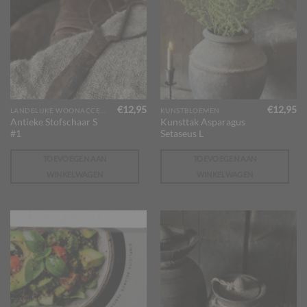
€
12,95
€
12,95
LANDELIJKE WOONACCESSOIRES
KUNSTBLOEMEN
Antieke Stofschaar S
Kunsttak Asparagus
#1
Setaseus L
TOEVOEGEN AAN
TOEVOEGEN AAN
WINKELWAGEN
WINKELWAGEN