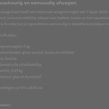
uwkeurig en eenvoudig afwegen
weegschaal heeft een maximaal weegvermogen van 5 kg en biedt 
nd, ounce en milliliter. Ideaal voor bakken, koken en het nauwkeu
ra-functie kun je ingrediënten eenvoudig in dezelfde kom blijven
cificaties;
egvermogen: 5 kg
teenheden: gram, pound, ounce en milliliter
ra-functie
omatische uitschakeling
icht: 0,45 kg
eriaal: glas en kunststof
etingen ca: H5 x Ø18 cm
elateerd