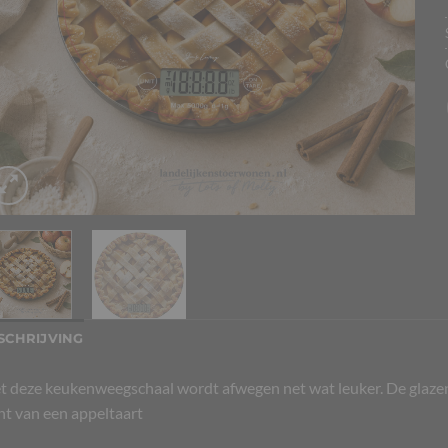
SCHRIJVING
 deze keukenweegschaal wordt afwegen net wat leuker. De glazen 
nt van een appeltaart