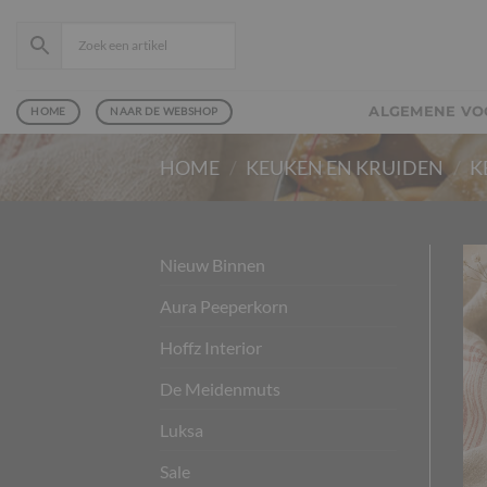
Ga
naar
inhoud
ALGEMENE V
HOME
NAAR DE WEBSHOP
HOME
/
KEUKEN EN KRUIDEN
/
K
Nieuw Binnen
Aura Peeperkorn
Hoffz Interior
De Meidenmuts
Luksa
Sale