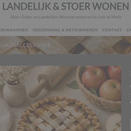
LANDELIJK & STOER WONEN
Stoer Sober en Landelijke Woonaccessoires by Lots of Molly
OORWAARDEN
VERZENDING & RETOURNEREN
CONTACT
C
EUKENACCESSOIRES