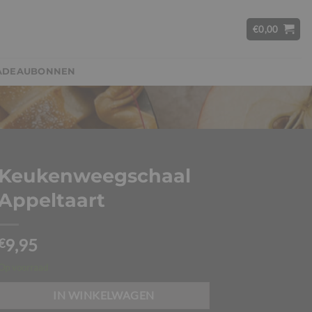
€
0,00
ADEAUBONNEN
Keukenweegschaal
Appeltaart
9,95
€
Op voorraad
IN WINKELWAGEN