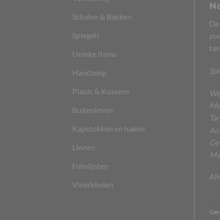
Na
Schalen & Bakken
De 
Spiegels
pou
tar
Unieke Items
Spe
Handzeep
Plaids & Kussens
We
Mee
Buitenleven
Tar
Kapstokken en haken
Aut
Gew
Linnen
Mat
Fotolijsten
Afm
Vloerkleden
Ger