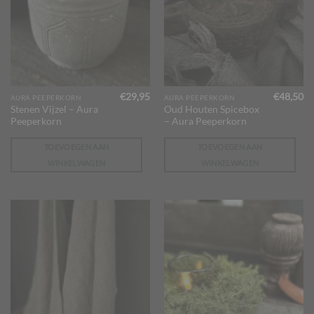
€
29,95
€
48,50
AURA PEEPERKORN
AURA PEEPERKORN
Stenen Vijzel – Aura
Oud Houten Spicebox
Peeperkorn
– Aura Peeperkorn
TOEVOEGEN AAN
TOEVOEGEN AAN
WINKELWAGEN
WINKELWAGEN