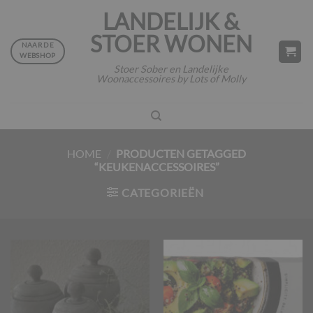
Ga
LANDELIJK &
naar
STOER WONEN
inhoud
NAAR DE
WEBSHOP
Stoer Sober en Landelijke
Woonaccessoires by Lots of Molly
HOME
/
PRODUCTEN GETAGGED
“KEUKENACCESSOIRES”
CATEGORIEËN