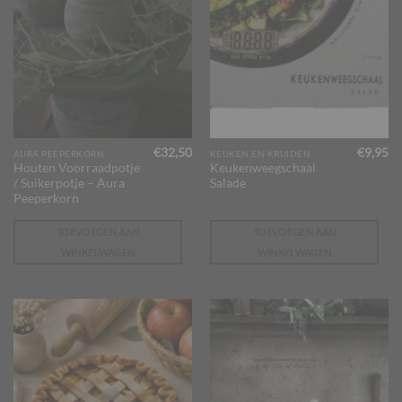
€
32,50
€
9,95
AURA PEEPERKORN
KEUKEN EN KRUIDEN
Houten Voorraadpotje
Keukenweegschaal
/ Suikerpotje – Aura
Salade
Peeperkorn
TOEVOEGEN AAN
TOEVOEGEN AAN
WINKELWAGEN
WINKELWAGEN