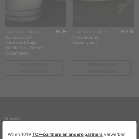
€
5,25
€
14,50
KEUKEN EN KRUIDEN
KEUKEN EN KRUIDEN
Handgemaakt
Mangohouten
Aardewerk Bakje
Serveerplank
Nordic Sea – Broste
Copenhagen
TOEVOEGEN AAN
TOEVOEGEN AAN
WINKELWAGEN
WINKELWAGEN
Nieuws