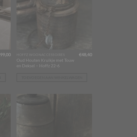
99,00
€
48,40
HOFFZ WOONACCESSOIRES
Oud Houten Kruikje met Touw
en Deksel – Hoffz 22-6
N
TOEVOEGEN AAN WINKELWAGEN