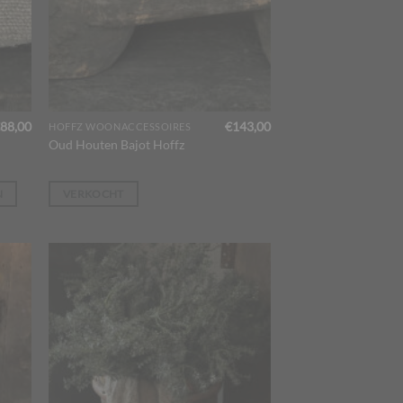
88,00
€
143,00
HOFFZ WOONACCESSOIRES
Oud Houten Bajot Hoffz
N
VERKOCHT