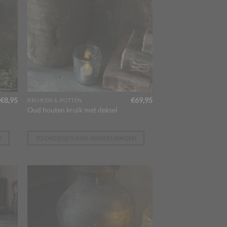
€
8,95
€
69,95
KRUIKEN & POTTEN
Oud houten kruik met deksel
N
TOEVOEGEN AAN WINKELWAGEN