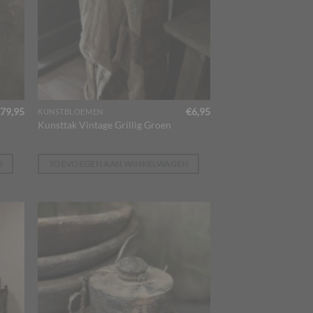
79,95
€
6,95
KUNSTBLOEMEN
Kunsttak Vintage Grillig Groen
N
TOEVOEGEN AAN WINKELWAGEN