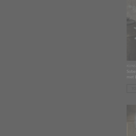
KUNS
Sobe
met 
T