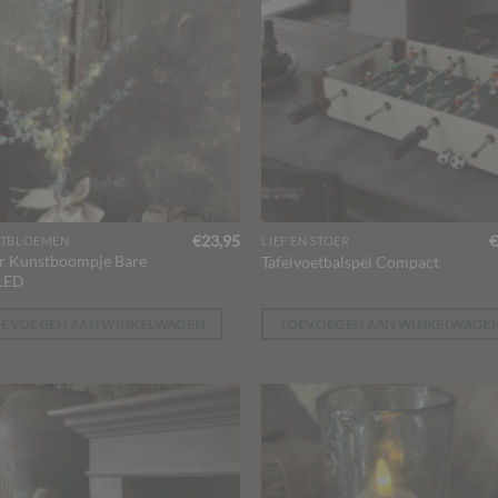
€
23,95
€
TBLOEMEN
LIEF EN STOER
r Kunstboompje Bare
Tafelvoetbalspel Compact
LED
OEVOEGEN AAN WINKELWAGEN
TOEVOEGEN AAN WINKELWAGE