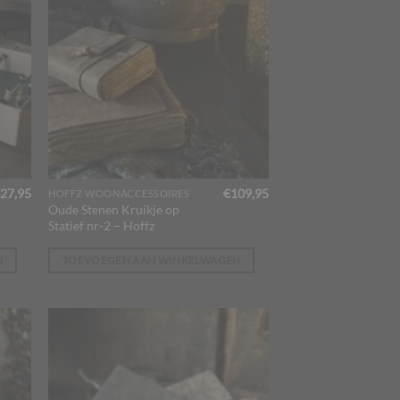
27,95
€
109,95
HOFFZ WOONACCESSOIRES
Oude Stenen Kruikje op
Statief nr-2 – Hoffz
N
TOEVOEGEN AAN WINKELWAGEN