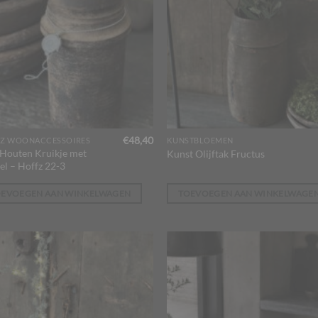
€
48,40
Z WOONACCESSOIRES
KUNSTBLOEMEN
Houten Kruikje met
Kunst Olijftak Fructus
el – Hoffz 22-3
OEVOEGEN AAN WINKELWAGEN
TOEVOEGEN AAN WINKELWAGE