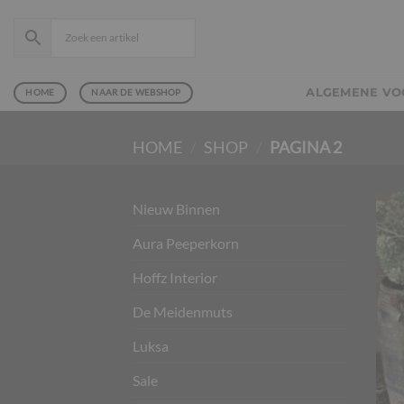
Ga
naar
inhoud
ALGEMENE V
HOME
NAAR DE WEBSHOP
HOME
/
SHOP
/
PAGINA 2
Nieuw Binnen
Aura Peeperkorn
Hoffz Interior
De Meidenmuts
Luksa
Sale