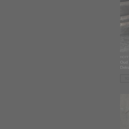
HOFF
Oud 
Deks
T