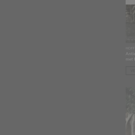
HOFF
Anti
met I
V