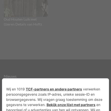
Oud Houten Luik met
IJzeren Details van Hoffz
Nieuws
Over ons
Agenda