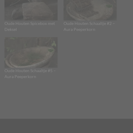
Oude Houten Spicebox met
Oude Houten Schaaltje #2 –
Deksel
Aura Peeperkorn
Oude Houten Schaaltje #5 –
Aura Peeperkorn