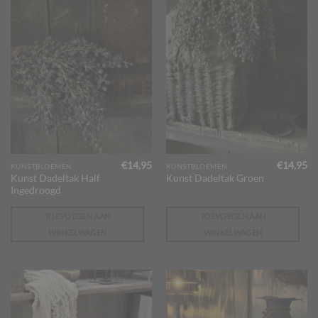
€
14,95
€
14,95
KUNSTBLOEMEN
KUNSTBLOEMEN
Kunst Dadeltak Half
Kunst Dadeltak Groen
Ingedroogd
TOEVOEGEN AAN
TOEVOEGEN AAN
WINKELWAGEN
WINKELWAGEN