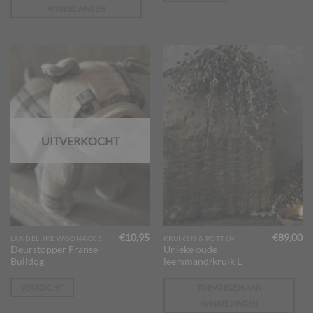
WINKELWAGEN
UITVERKOCHT
€
10,95
€
89,00
LANDELIJKE WOONACCESSOIRES
KRUIKEN & POTTEN
Deurstopper Franse
Unieke oude
Bulldog
leemmand/kruik L
VERKOCHT
TOEVOEGEN AAN
WINKELWAGEN