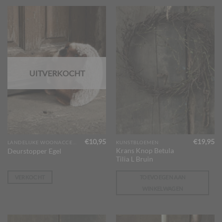
UITVERKOCHT
€
10,95
€
19,95
LANDELIJKE WOONACCESSOIRES
KUNSTBLOEMEN
Krans Knop Betula
Deurstopper Egel
Tilia L Bruin
VERKOCHT
TOEVOEGEN AAN
WINKELWAGEN