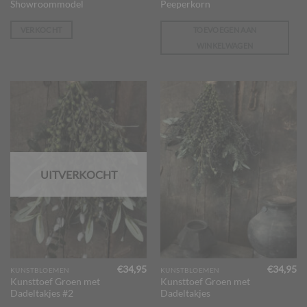
€369,95.
€299,00.
Showroommodel
Peeperkorn
VERKOCHT
TOEVOEGEN AAN
WINKELWAGEN
UITVERKOCHT
€
34,95
€
34,95
KUNSTBLOEMEN
KUNSTBLOEMEN
Kunsttoef Groen met
Kunsttoef Groen met
Dadeltakjes #2
Dadeltakjes