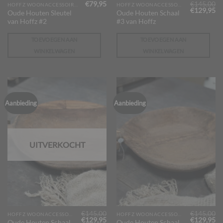
€
79,95
€
145,00
HOFFZ WOONACCESSOIRES
HOFFZ WOONACCESSOIRES
Oorspronk
Hu
€
129,95
Oude Houten Sleutel
Oude Houten Schaal
prijs
pr
van Hoffz #2
#3 van Hoffz
was:
is:
€145,00.
€1
TOEVOEGEN AAN
TOEVOEGEN AAN
WINKELWAGEN
WINKELWAGEN
Aanbieding
Aanbieding
UITVERKOCHT
€
145,00
€
145,00
HOFFZ WOONACCESSOIRES
HOFFZ WOONACCESSOIRES
Oorspronkelijke
Huidige
Oorspronk
Hu
€
129,95
€
129,95
Oude Houten Schaal
Oude Houten Schaal