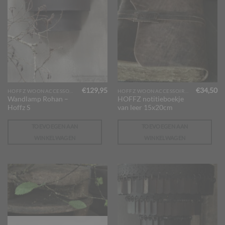
€
129,95
€
34,50
HOFFZ WOONACCESSOIRES
HOFFZ WOONACCESSOIRES
Wandlamp Rohan –
HOFFZ notitieboekje
Hoffz S
van leer 15x20cm
TOEVOEGEN AAN
TOEVOEGEN AAN
WINKELWAGEN
WINKELWAGEN