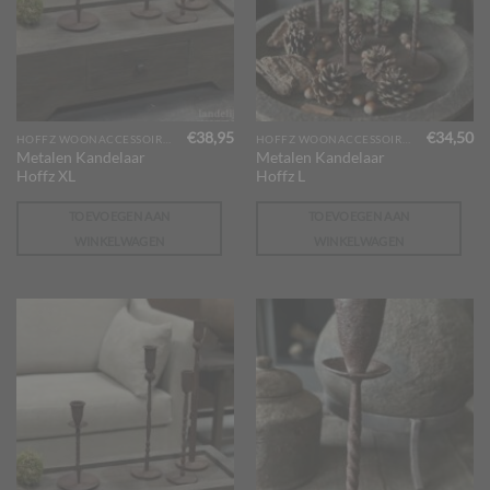
€
38,95
€
34,50
HOFFZ WOONACCESSOIRES
HOFFZ WOONACCESSOIRES
Metalen Kandelaar
Metalen Kandelaar
Hoffz XL
Hoffz L
TOEVOEGEN AAN
TOEVOEGEN AAN
WINKELWAGEN
WINKELWAGEN