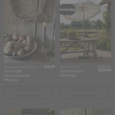
Aanbieding
€
10,95
€
199,95
KRANSEN & GROENDECORATIES
BUITENLEVEN
Oorspronk
Hu
€
139,95
Natuurlijke
Amalfi Parasol
prijs
pr
Decoratieballen
Wit/Beige
was:
is:
€199,95.
€1
Mintolla
TOEVOEGEN AAN
TOEVOEGEN AAN
WINKELWAGEN
WINKELWAGEN