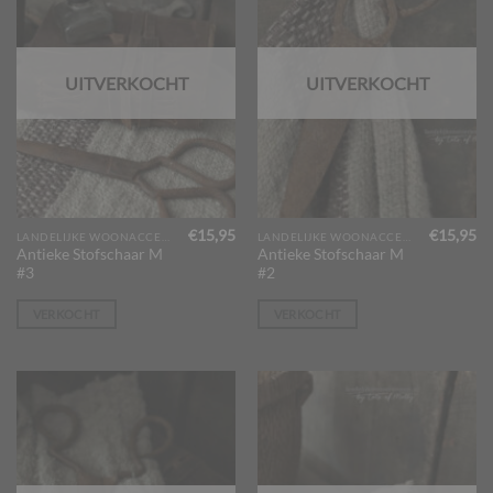
de
productpagina
UITVERKOCHT
UITVERKOCHT
€
15,95
€
15,95
LANDELIJKE WOONACCESSOIRES
LANDELIJKE WOONACCESSOIRES
Antieke Stofschaar M
Antieke Stofschaar M
#3
#2
VERKOCHT
VERKOCHT