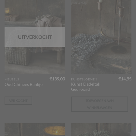
UITVERKOCHT
€
139,00
€
14,95
MEUBELS
KUNSTBLOEMEN
Kunst Dadeltak
Oud Chinees Bankje
Gedroogd
VERKOCHT
TOEVOEGEN AAN
WINKELWAGEN