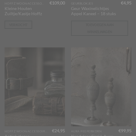
€
109,00
€
4,95
HOFFZ WOONACCESSOIRES
GEURBLOKJES
Kleine Houten
Geur Waxinelichtjes
Zuiltje/Kastje Hoffz
Appel Kaneel – 18 stuks
VERKOCHT
TOEVOEGEN AAN
WINKELWAGEN
€
24,95
€
99,95
HOFFZ WOONACCESSOIRES
AURA PEEPERKORN