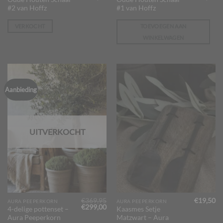
prijs
prijs
prijs
pr
#2 van Hoffz
#1 van Hoffz
was:
is:
was:
is:
€145,00.
€129,95.
€145,00.
€1
VERKOCHT
TOEVOEGEN AAN
WINKELWAGEN
Aanbieding
UITVERKOCHT
€
369,95
€
19,50
AURA PEEPERKORN
AURA PEEPERKORN
Oorspronkelijke
Huidige
€
299,00
4-delige pottenset –
Kaasmes Setje
prijs
prijs
Aura Peeperkorn
Matzwart – Aura
was:
is: