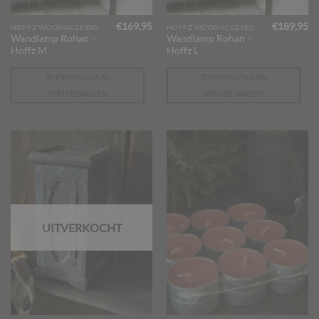
€
169,95
€
189,95
HOFFZ WOONACCESSOIRES
HOFFZ WOONACCESSOIRES
Wandlamp Rohan –
Wandlamp Rohan –
Hoffz M
Hoffz L
TOEVOEGEN AAN
TOEVOEGEN AAN
WINKELWAGEN
WINKELWAGEN
UITVERKOCHT