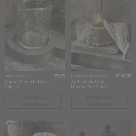
€
7,95
€
149,00
NIEUW BINNEN
HOFFZ WOONACCESSOIRES
Glazen Windlicht Metal
Authentieke Oude
Chips 8
Houten Poer Hoffz
TOEVOEGEN AAN
TOEVOEGEN AAN
WINKELWAGEN
WINKELWAGEN