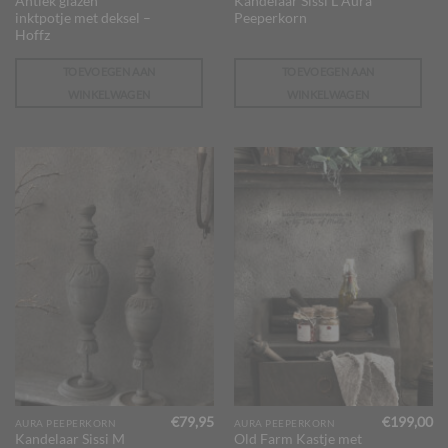
Antiek glazen
Kandelaar Sissi L Aura
inktpotje met deksel –
Peeperkorn
Hoffz
TOEVOEGEN AAN
TOEVOEGEN AAN
WINKELWAGEN
WINKELWAGEN
€
79,95
€
199,00
AURA PEEPERKORN
AURA PEEPERKORN
Kandelaar Sissi M
Old Farm Kastje met