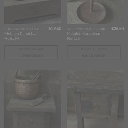
€
29,50
€
26,50
HOFFZ WOONACCESSOIRES
HOFFZ WOONACCESSOIRES
Metalen Kandelaar
Metalen Kandelaar
Hoffz M
Hoffz S
TOEVOEGEN AAN
TOEVOEGEN AAN
WINKELWAGEN
WINKELWAGEN