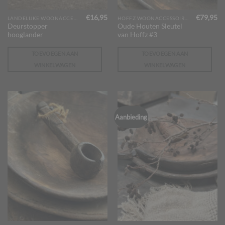
€
16,95
€
79,95
LANDELIJKE WOONACCESSOIRES
HOFFZ WOONACCESSOIRES
Deurstopper
Oude Houten Sleutel
hooglander
van Hoffz #3
TOEVOEGEN AAN
TOEVOEGEN AAN
WINKELWAGEN
WINKELWAGEN
Aanbieding