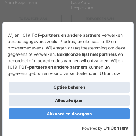
Aura Peeperkorn
Lade Aura
Peeperkorn
TOEVOEGEN AAN
TOEVOEGEN AAN
WINKELWAGEN
WINKELWAGEN
€
14,95
€
4,95
KEUKEN EN KRUIDEN
GEURBLOKJES
Theedoek Comb Set 3
Geur Waxinelichtjes
Offwhite – 50 x 70 cm
Oud Hout – 18 stuks