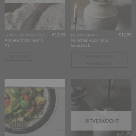
€
12,95
€
12,95
LANDELIJKE WOONACCESSOIRES
KUNSTBLOEMEN
Antieke Stofschaar S
Kunsttak Asparagus
#1
Setaseus L
VERKOCHT
TOEVOEGEN AAN
WINKELWAGEN
UITVERKOCHT