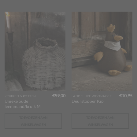
€
59,00
€
10,95
KRUIKEN & POTTEN
LANDELIJKE WOONACCESSOIRES
Unieke oude
Deurstopper Kip
leemmand/kruik M
TOEVOEGEN AAN
TOEVOEGEN AAN
WINKELWAGEN
WINKELWAGEN