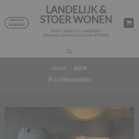
Ga
LANDELIJK &
naar
STOER WONEN
inhoud
NAAR DE
WEBSHOP
Stoer Sober en Landelijke
Woonaccessoires by Lots of Molly
HOME
/
SHOP
CATEGORIEËN