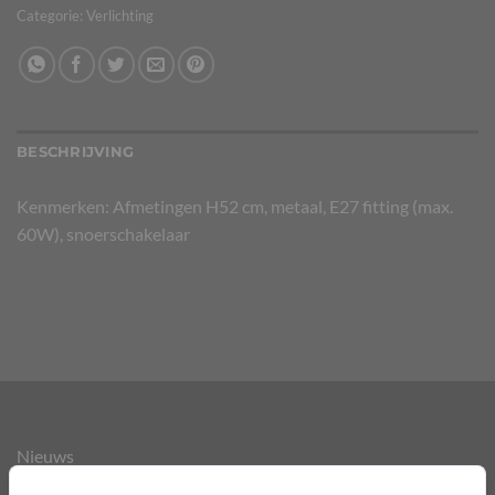
Categorie:
Verlichting
BESCHRIJVING
Kenmerken: Afmetingen H52 cm, metaal, E27 fitting (max.
60W), snoerschakelaar
Nieuws