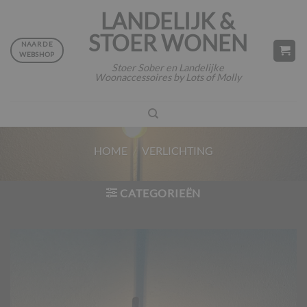
Ga
LANDELIJK &
naar
STOER WONEN
inhoud
NAAR DE
WEBSHOP
Stoer Sober en Landelijke
Woonaccessoires by Lots of Molly
HOME
/
VERLICHTING
CATEGORIEËN