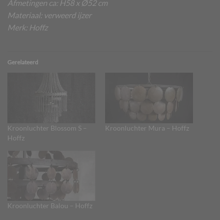
Afmetingen ca: H58 x Ø52 cm
Materiaal: verweerd ijzer
Merk: Hoffz
Gerelateerd
Kroonluchter Blossom S –
Kroonluchter Mura – Hoffz
Hoffz
Kroonluchter Balou – Hoffz