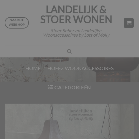
Ga
LANDELIJK &
naar
STOER WONEN
inhoud
NAAR DE
WEBSHOP
Stoer Sober en Landelijke
Woonaccessoires by Lots of Molly
HOME
/
HOFFZ WOONACCESSOIRES
CATEGORIEËN