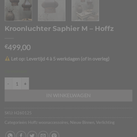
Kroonluchter Saphier M – Hoffz
499,00
€
Let op: Levertijd 4 à 5 werkdagen (of in overleg)
Op voorraad
Kroonluchter Saphier M - Hoffz aantal
IN WINKELWAGEN
SKU:
H260125
Categorieën:
Hoffz woonaccessoires
,
Nieuw Binnen
,
Verlichting