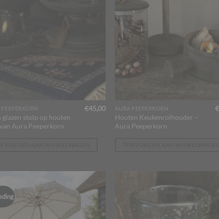
€
45,00
€
 PEEPERKORN
AURA PEEPERKORN
n glazen stolp op houten
Houten Keukenrolhouder –
 van Aura Peeperkorn
Aura Peeperkorn
OEVOEGEN AAN WINKELWAGEN
TOEVOEGEN AAN WINKELWAGE
eding