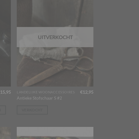
UITVERKOCHT
15,95
€
12,95
LANDELIJKE WOONACCESSOIRES
Antieke Stofschaar S #2
N
VERKOCHT