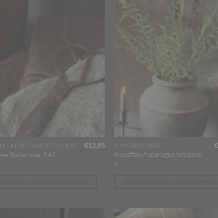
€
12,95
€
ELIJKE WOONACCESSOIRES
KUNSTBLOEMEN
Kunsttak Asparagus Setaseus
eke Stofschaar S #1
L
OEVOEGEN AAN WINKELWAGEN
TOEVOEGEN AAN WINKELWAGE