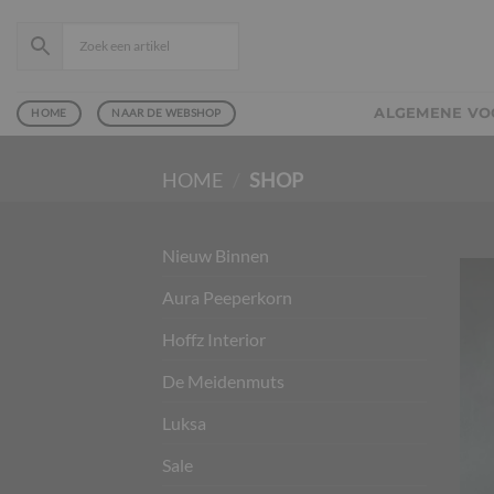
Ga
naar
inhoud
ALGEMENE V
HOME
NAAR DE WEBSHOP
HOME
/
SHOP
Nieuw Binnen
Aura Peeperkorn
Hoffz Interior
De Meidenmuts
Luksa
Sale