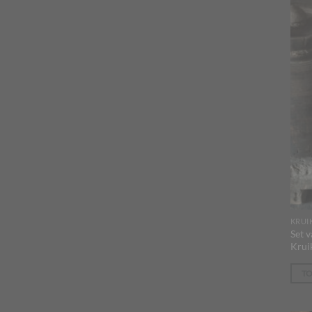
KRUI
Set 
Krui
T