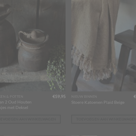
€
59,95
€
KEN & POTTEN
NIEUW BINNEN
van 2 Oud Houten
Stoere Katoenen Plaid Beige
kjes met Deksel
OEVOEGEN AAN WINKELWAGEN
TOEVOEGEN AAN WINKELWAGE