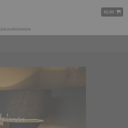
€
0,00
ADEAUBONNEN
 Wonen