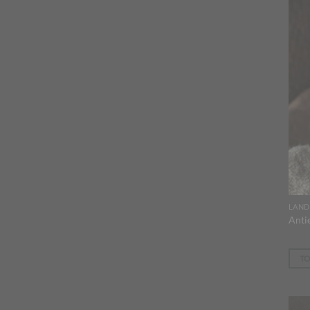
LAND
Anti
T