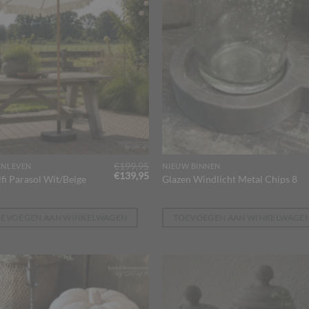
€
199,95
ENLEVEN
NIEUW BINNEN
Oorspronkelijke
Huidige
€
139,95
fi Parasol Wit/Beige
Glazen Windlicht Metal Chips 8
prijs
prijs
was:
is:
€199,95.
€139,95.
OEVOEGEN AAN WINKELWAGEN
TOEVOEGEN AAN WINKELWAGE