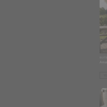
BUIT
Amal
T