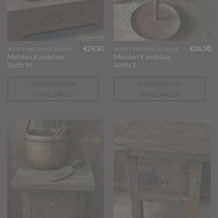
€
29,50
€
26,50
HOFFZ WOONACCESSOIRES
HOFFZ WOONACCESSOIRES
Metalen Kandelaar
Metalen Kandelaar
Hoffz M
Hoffz S
TOEVOEGEN AAN
TOEVOEGEN AAN
WINKELWAGEN
WINKELWAGEN