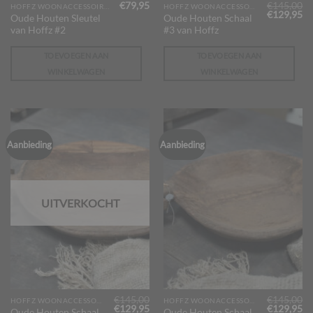
€
79,95
€
145,00
HOFFZ WOONACCESSOIRES
HOFFZ WOONACCESSOIRES
Oorspronk
Hu
€
129,95
Oude Houten Sleutel
Oude Houten Schaal
prijs
pr
van Hoffz #2
#3 van Hoffz
was:
is:
€145,00.
€1
TOEVOEGEN AAN
TOEVOEGEN AAN
WINKELWAGEN
WINKELWAGEN
Aanbieding
Aanbieding
UITVERKOCHT
€
145,00
€
145,00
HOFFZ WOONACCESSOIRES
HOFFZ WOONACCESSOIRES
Oorspronkelijke
Huidige
Oorspronk
Hu
€
129,95
€
129,95
Oude Houten Schaal
Oude Houten Schaal