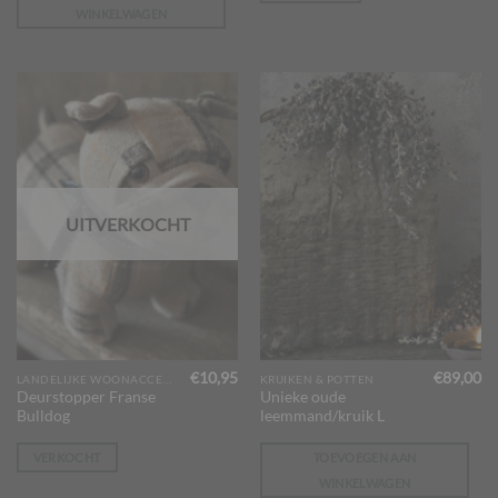
WINKELWAGEN
UITVERKOCHT
€
10,95
€
89,00
LANDELIJKE WOONACCESSOIRES
KRUIKEN & POTTEN
Deurstopper Franse
Unieke oude
Bulldog
leemmand/kruik L
VERKOCHT
TOEVOEGEN AAN
WINKELWAGEN