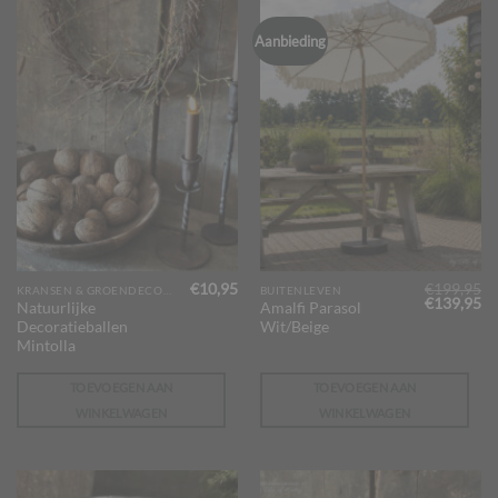
Aanbieding
€
10,95
€
199,95
KRANSEN & GROENDECORATIES
BUITENLEVEN
Oorspronk
Hu
€
139,95
Natuurlijke
Amalfi Parasol
prijs
pr
Decoratieballen
Wit/Beige
was:
is:
€199,95.
€1
Mintolla
TOEVOEGEN AAN
TOEVOEGEN AAN
WINKELWAGEN
WINKELWAGEN