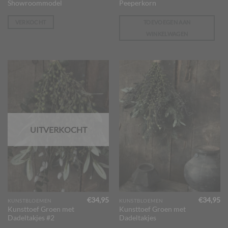
€369,95.
€299,00.
Showroommodel
Peeperkorn
VERKOCHT
TOEVOEGEN AAN
WINKELWAGEN
UITVERKOCHT
€
34,95
€
34,95
KUNSTBLOEMEN
KUNSTBLOEMEN
Kunsttoef Groen met
Kunsttoef Groen met
Dadeltakjes #2
Dadeltakjes