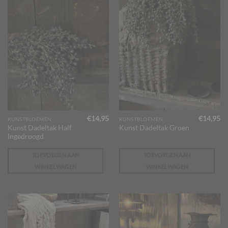
€
14,95
€
14,95
KUNSTBLOEMEN
KUNSTBLOEMEN
Kunst Dadeltak Half
Kunst Dadeltak Groen
Ingedroogd
TOEVOEGEN AAN
TOEVOEGEN AAN
WINKELWAGEN
WINKELWAGEN