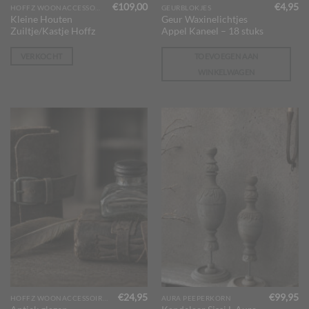
€
109,00
€
4,95
HOFFZ WOONACCESSOIRES
GEURBLOKJES
Kleine Houten
Geur Waxinelichtjes
Zuiltje/Kastje Hoffz
Appel Kaneel – 18 stuks
VERKOCHT
TOEVOEGEN AAN
WINKELWAGEN
€
24,95
€
99,95
HOFFZ WOONACCESSOIRES
AURA PEEPERKORN