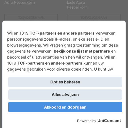
Aura Peeperkorn
Lade Aura
Peeperkorn
TOEVOEGEN AAN
TOEVOEGEN AAN
WINKELWAGEN
WINKELWAGEN
€
14,95
€
4,95
KEUKEN EN KRUIDEN
GEURBLOKJES
Theedoek Comb Set 3
Geur Waxinelichtjes
Offwhite – 50 x 70 cm
Oud Hout – 18 stuks