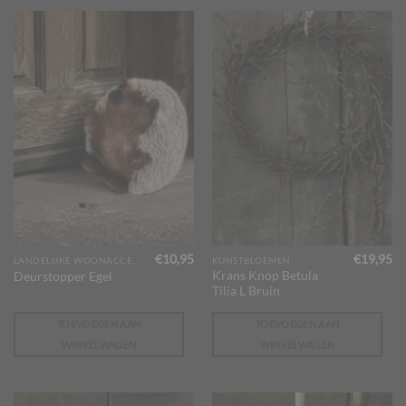
€
10,95
€
19,95
LANDELIJKE WOONACCESSOIRES
KUNSTBLOEMEN
Krans Knop Betula
Deurstopper Egel
Tilia L Bruin
TOEVOEGEN AAN
TOEVOEGEN AAN
WINKELWAGEN
WINKELWAGEN