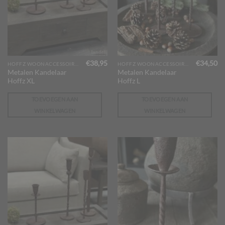
€
38,95
€
34,50
HOFFZ WOONACCESSOIRES
HOFFZ WOONACCESSOIRES
Metalen Kandelaar
Metalen Kandelaar
Hoffz XL
Hoffz L
TOEVOEGEN AAN
TOEVOEGEN AAN
WINKELWAGEN
WINKELWAGEN