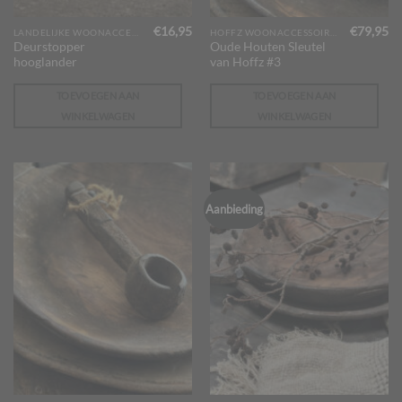
€
16,95
€
79,95
LANDELIJKE WOONACCESSOIRES
HOFFZ WOONACCESSOIRES
Deurstopper
Oude Houten Sleutel
hooglander
van Hoffz #3
TOEVOEGEN AAN
TOEVOEGEN AAN
WINKELWAGEN
WINKELWAGEN
Aanbieding