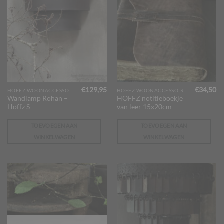
€
129,95
€
34,50
HOFFZ WOONACCESSOIRES
HOFFZ WOONACCESSOIRES
Wandlamp Rohan –
HOFFZ notitieboekje
Hoffz S
van leer 15x20cm
TOEVOEGEN AAN
TOEVOEGEN AAN
WINKELWAGEN
WINKELWAGEN