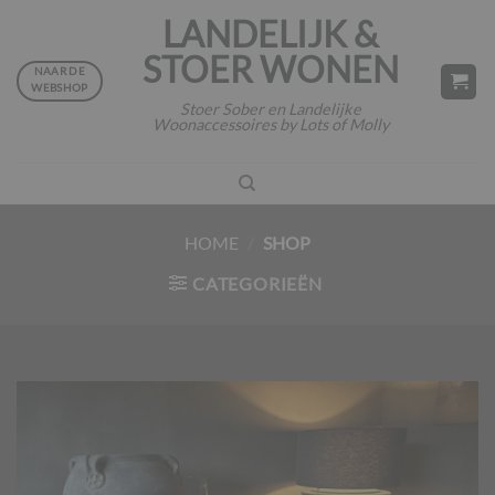
Ga
LANDELIJK &
naar
STOER WONEN
inhoud
NAAR DE
WEBSHOP
Stoer Sober en Landelijke
Woonaccessoires by Lots of Molly
HOME
/
SHOP
CATEGORIEËN