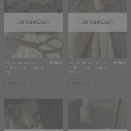
de
productpagina
UITVERKOCHT
UITVERKOCHT
€
15,95
€
15,95
LANDELIJKE WOONACCESSOIRES
LANDELIJKE WOONACCESSOIRES
Antieke Stofschaar M
Antieke Stofschaar M
#3
#2
VERKOCHT
VERKOCHT