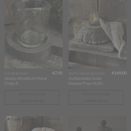
€
7,95
€
149,00
NIEUW BINNEN
HOFFZ WOONACCESSOIRES
Glazen Windlicht Metal
Authentieke Oude
Chips 8
Houten Poer Hoffz
TOEVOEGEN AAN
TOEVOEGEN AAN
WINKELWAGEN
WINKELWAGEN