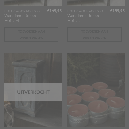
€
169,95
€
189,95
HOFFZ WOONACCESSOIRES
HOFFZ WOONACCESSOIRES
Wandlamp Rohan –
Wandlamp Rohan –
Hoffz M
Hoffz L
TOEVOEGEN AAN
TOEVOEGEN AAN
WINKELWAGEN
WINKELWAGEN
UITVERKOCHT