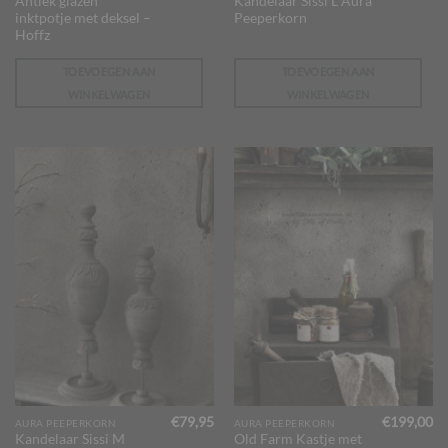
Antiek glazen
Kandelaar Sissi L Aura
inktpotje met deksel –
Peeperkorn
Hoffz
TOEVOEGEN AAN
TOEVOEGEN AAN
WINKELWAGEN
WINKELWAGEN
€
79,95
€
199,00
AURA PEEPERKORN
AURA PEEPERKORN
Kandelaar Sissi M
Old Farm Kastje met