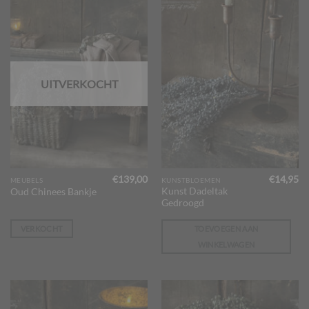
UITVERKOCHT
€
139,00
€
14,95
MEUBELS
KUNSTBLOEMEN
Kunst Dadeltak
Oud Chinees Bankje
Gedroogd
VERKOCHT
TOEVOEGEN AAN
WINKELWAGEN