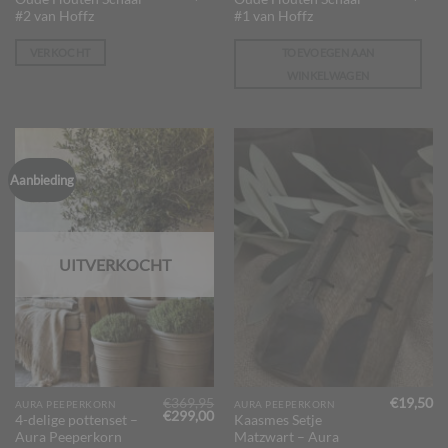
prijs
prijs
prijs
pr
#2 van Hoffz
#1 van Hoffz
was:
is:
was:
is:
€145,00.
€129,95.
€145,00.
€1
VERKOCHT
TOEVOEGEN AAN
WINKELWAGEN
Aanbieding
UITVERKOCHT
€
369,95
€
19,50
AURA PEEPERKORN
AURA PEEPERKORN
Oorspronkelijke
Huidige
€
299,00
4-delige pottenset –
Kaasmes Setje
prijs
prijs
Aura Peeperkorn
Matzwart – Aura
was:
is: