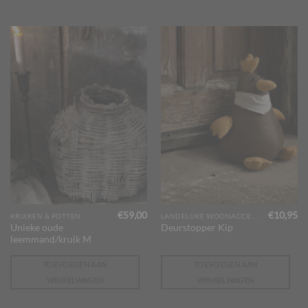
€
59,00
€
10,95
KRUIKEN & POTTEN
LANDELIJKE WOONACCESSOIRES
Unieke oude
Deurstopper Kip
leemmand/kruik M
TOEVOEGEN AAN
TOEVOEGEN AAN
WINKELWAGEN
WINKELWAGEN