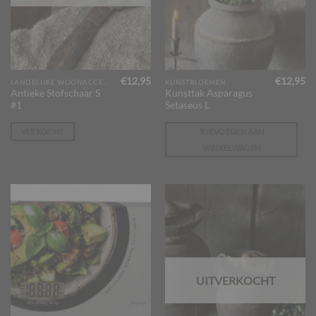
€
12,95
€
12,95
LANDELIJKE WOONACCESSOIRES
KUNSTBLOEMEN
Antieke Stofschaar S
Kunsttak Asparagus
#1
Setaseus L
VERKOCHT
TOEVOEGEN AAN
WINKELWAGEN
UITVERKOCHT