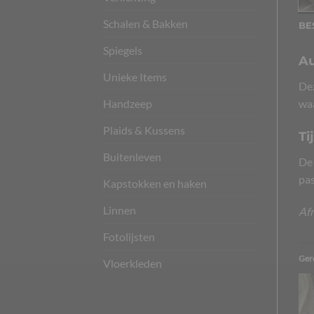
Schalen & Bakken
BE
Spiegels
Au
Unieke Items
Dez
Handzeep
waa
Plaids & Kussens
Ti
Buitenleven
De 
pas
Kapstokken en haken
Linnen
Af
Fotolijsten
Ger
Vloerkleden