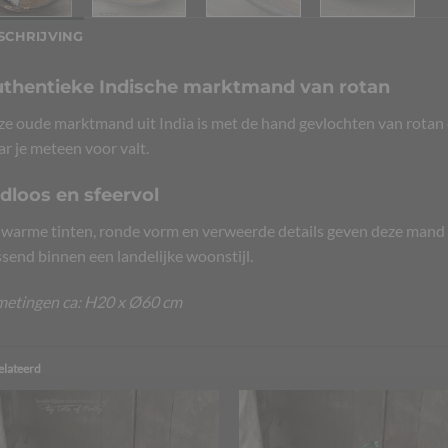
SCHRIJVING
thentieke Indische marktmand van rotan
e oude marktmand uit India is met de hand gevlochten van rotan e
r je meteen voor valt.
jdloos en sfeervol
warme tinten, ronde vorm en verweerde details geven deze mand ee
send binnen een landelijke woonstijl.
metingen ca: H20 x Ø60 cm
elateerd