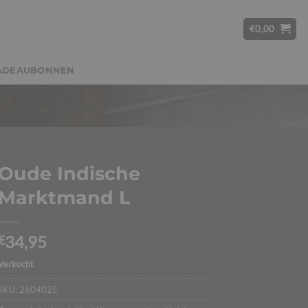
€
0,00
ADEAUBONNEN
Oude Indische
Marktmand L
34,95
€
Verkocht
SKU:
2604025