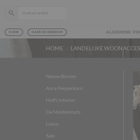
Ga
naar
inhoud
ALGEMENE V
HOME
NAAR DE WEBSHOP
HOME
/
LANDELIJKE WOONACCES
Nieuw Binnen
Aura Peeperkorn
Hoffz Interior
De Meidenmuts
Luksa
Sale