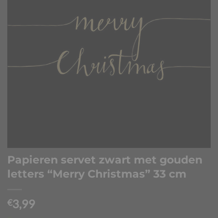
Papieren servet zwart met gouden
letters “Merry Christmas” 33 cm
3,99
€