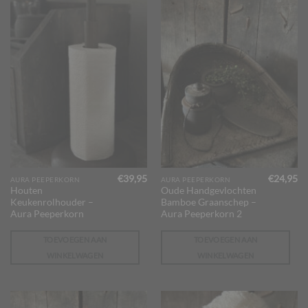
€
39,95
€
24,95
AURA PEEPERKORN
AURA PEEPERKORN
Houten
Oude Handgevlochten
Keukenrolhouder –
Bamboe Graanschep –
Aura Peeperkorn
Aura Peeperkorn 2
TOEVOEGEN AAN
TOEVOEGEN AAN
WINKELWAGEN
WINKELWAGEN