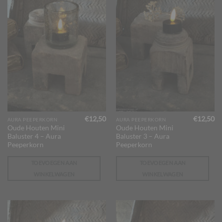
€
12,50
€
12,50
AURA PEEPERKORN
AURA PEEPERKORN
Oude Houten Mini
Oude Houten Mini
Baluster 4 – Aura
Baluster 3 – Aura
Peeperkorn
Peeperkorn
TOEVOEGEN AAN
TOEVOEGEN AAN
WINKELWAGEN
WINKELWAGEN