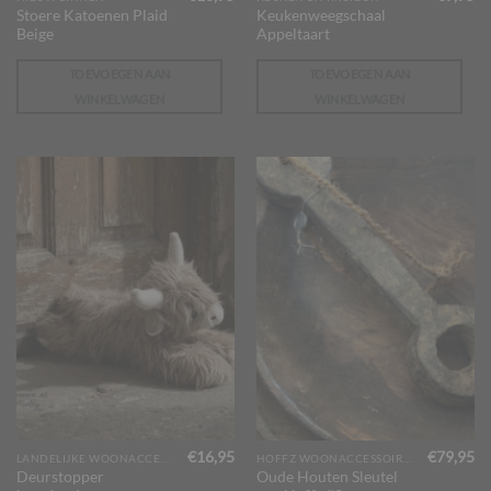
Stoere Katoenen Plaid
Keukenweegschaal
Beige
Appeltaart
TOEVOEGEN AAN
TOEVOEGEN AAN
WINKELWAGEN
WINKELWAGEN
€
16,95
€
79,95
LANDELIJKE WOONACCESSOIRES
HOFFZ WOONACCESSOIRES
Deurstopper
Oude Houten Sleutel