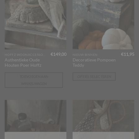
€
149,00
€
11,95
Dit
HOFFZ WOONACCESSOIRES
NIEUW BINNEN
Authentieke Oude
Decoratieve Pompoen
product
Houten Poer Hoffz
Teddy
heeft
meerdere
TOEVOEGEN AAN
OPTIES SELECTEREN
variaties.
WINKELWAGEN
Deze
optie
kan
gekozen
worden
op
de
productpagina