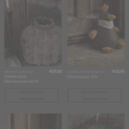
€
59,00
€
10,95
KRUIKEN & POTTEN
LANDELIJKE WOONACCESSOIRES
Unieke oude
Deurstopper Kip
leemmand/kruik M
TOEVOEGEN AAN
TOEVOEGEN AAN
WINKELWAGEN
WINKELWAGEN