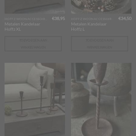
€
38,95
€
34,50
HOFFZ WOONACCESSOIRES
HOFFZ WOONACCESSOIRES
Metalen Kandelaar
Metalen Kandelaar
Hoffz XL
Hoffz L
TOEVOEGEN AAN
TOEVOEGEN AAN
WINKELWAGEN
WINKELWAGEN