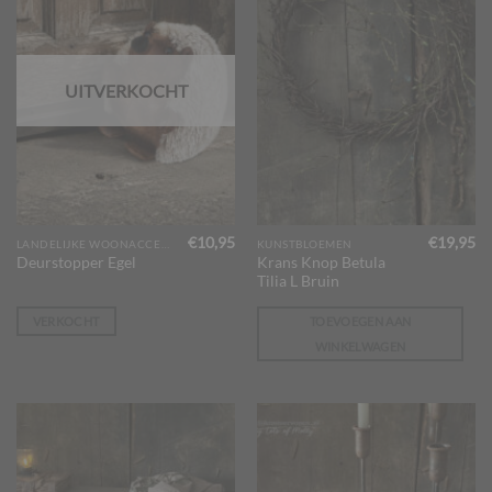
UITVERKOCHT
€
10,95
€
19,95
LANDELIJKE WOONACCESSOIRES
KUNSTBLOEMEN
Krans Knop Betula
Deurstopper Egel
Tilia L Bruin
VERKOCHT
TOEVOEGEN AAN
WINKELWAGEN