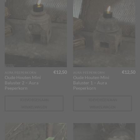
€
12,50
€
12,50
AURA PEEPERKORN
AURA PEEPERKORN
Oude Houten Mini
Oude Houten Mini
Baluster 2 – Aura
Baluster 1 – Aura
Peeperkorn
Peeperkorn
TOEVOEGEN AAN
TOEVOEGEN AAN
WINKELWAGEN
WINKELWAGEN