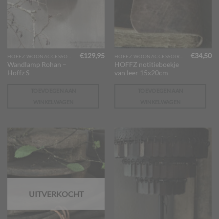
€
129,95
€
34,50
HOFFZ WOONACCESSOIRES
HOFFZ WOONACCESSOIRES
Wandlamp Rohan –
HOFFZ notitieboekje
Hoffz S
van leer 15x20cm
TOEVOEGEN AAN
TOEVOEGEN AAN
WINKELWAGEN
WINKELWAGEN
UITVERKOCHT