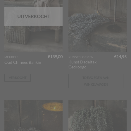
UITVERKOCHT
€
139,00
€
14,95
MEUBELS
KUNSTBLOEMEN
Kunst Dadeltak
Oud Chinees Bankje
Gedroogd
VERKOCHT
TOEVOEGEN AAN
WINKELWAGEN