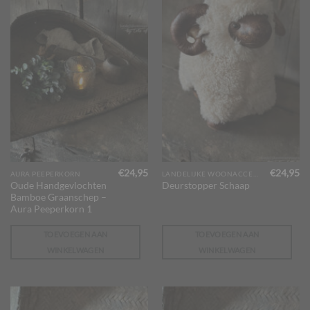
€
24,95
€
24,95
AURA PEEPERKORN
LANDELIJKE WOONACCESSOIRES
Oude Handgevlochten
Deurstopper Schaap
Bamboe Graanschep –
Aura Peeperkorn 1
TOEVOEGEN AAN
TOEVOEGEN AAN
WINKELWAGEN
WINKELWAGEN