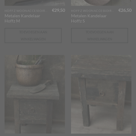
€
29,50
€
26,50
HOFFZ WOONACCESSOIRES
HOFFZ WOONACCESSOIRES
Metalen Kandelaar
Metalen Kandelaar
Hoffz M
Hoffz S
TOEVOEGEN AAN
TOEVOEGEN AAN
WINKELWAGEN
WINKELWAGEN