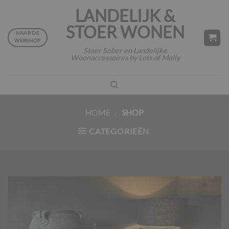
Ga
LANDELIJK &
naar
STOER WONEN
inhoud
NAAR DE
WEBSHOP
Stoer Sober en Landelijke
Woonaccessoires by Lots of Molly
HOME
/
SHOP
CATEGORIEËN