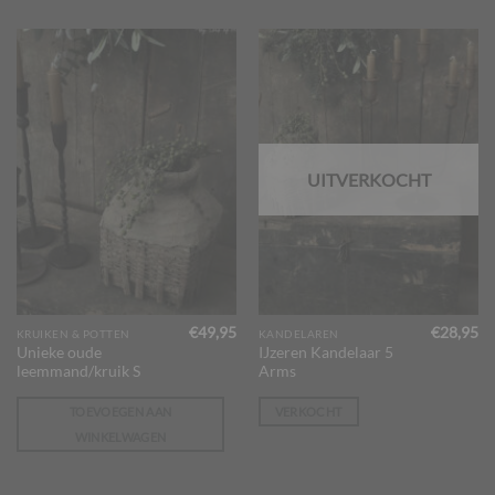
UITVERKOCHT
€
49,95
€
28,95
KRUIKEN & POTTEN
KANDELAREN
Unieke oude
IJzeren Kandelaar 5
leemmand/kruik S
Arms
TOEVOEGEN AAN
VERKOCHT
WINKELWAGEN