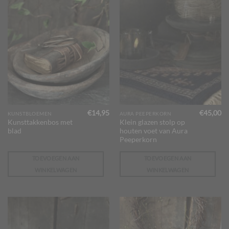
€
14,95
€
45,00
KUNSTBLOEMEN
AURA PEEPERKORN
Kunsttakkenbos met
Klein glazen stolp op
blad
houten voet van Aura
Peeperkorn
TOEVOEGEN AAN
TOEVOEGEN AAN
WINKELWAGEN
WINKELWAGEN