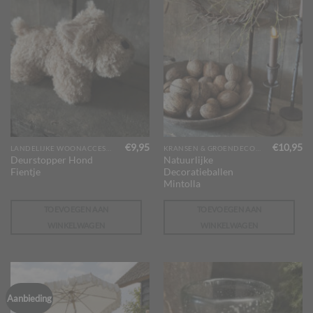
€
9,95
€
10,95
LANDELIJKE WOONACCESSOIRES
KRANSEN & GROENDECORATIES
Deurstopper Hond
Natuurlijke
Fientje
Decoratieballen
Mintolla
TOEVOEGEN AAN
TOEVOEGEN AAN
WINKELWAGEN
WINKELWAGEN
Aanbieding