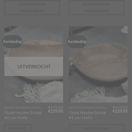
TOEVOEGEN AAN
TOEVOEGEN AAN
WINKELWAGEN
WINKELWAGEN
Aanbieding
Aanbieding
UITVERKOCHT
€
145,00
€
145,00
HOFFZ WOONACCESSOIRES
HOFFZ WOONACCESSOIRES
Oorspronkelijke
Huidige
Oorspronk
Hu
€
129,95
€
129,95
Oude Houten Schaal
Oude Houten Schaal
prijs
prijs
prijs
pr
#2 van Hoffz
#1 van Hoffz
was:
is:
was:
is:
€145,00.
€129,95.
€145,00.
€1
VERKOCHT
TOEVOEGEN AAN