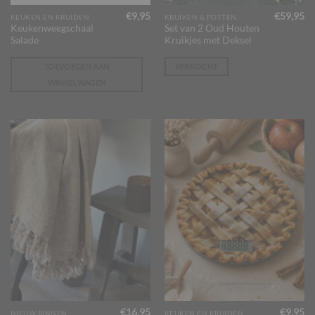
€
9,95
€
59,95
KEUKEN EN KRUIDEN
KRUIKEN & POTTEN
Keukenweegschaal
Set van 2 Oud Houten
Salade
Kruikjes met Deksel
TOEVOEGEN AAN
VERKOCHT
WINKELWAGEN
€
16,95
€
9,95
NIEUW BINNEN
KEUKEN EN KRUIDEN