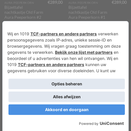
€
289,00
€
289,00
AURA PEEPERKORN
AURA PEEPERKORN
Bijzettafel
Bijzettafel
nachtkastje Old Farm
nachtkastje Old Farm
Aura Peeperkorn #2
Aura Peeperkorn #1
TOEVOEGEN AAN
TOEVOEGEN AAN
WINKELWAGEN
WINKELWAGEN
€
3,95
€
9,95
LANDELIJKE WOONACCESSOIRES
LANDELIJKE WOONACCESSOIRES