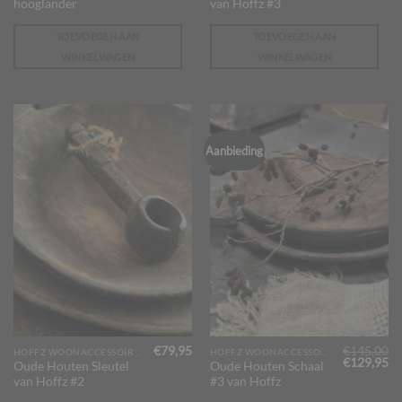
hooglander
van Hoffz #3
TOEVOEGEN AAN
TOEVOEGEN AAN
WINKELWAGEN
WINKELWAGEN
Aanbieding
€
79,95
€
145,00
HOFFZ WOONACCESSOIRES
HOFFZ WOONACCESSOIRES
Oorspronk
Hu
€
129,95
Oude Houten Sleutel
Oude Houten Schaal
prijs
pr
van Hoffz #2
#3 van Hoffz
was:
is:
€145,00.
€1