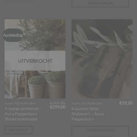
WINKELWAGEN
Aanbieding
UITVERKOCHT
€
369,95
€
19,50
AURA PEEPERKORN
AURA PEEPERKORN
Oorspronkelijke
Huidige
€
299,00
4-delige pottenset –
Kaasmes Setje
prijs
prijs
Aura Peeperkorn
Matzwart – Aura
was:
is:
€369,95.
€299,00.
Showroommodel
Peeperkorn
VERKOCHT
TOEVOEGEN AAN