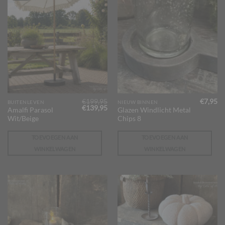
€
199,95
€
7,95
BUITENLEVEN
NIEUW BINNEN
Oorspronkelijke
Huidige
€
139,95
Amalfi Parasol
Glazen Windlicht Metal
prijs
prijs
Wit/Beige
Chips 8
was:
is:
€199,95.
€139,95.
TOEVOEGEN AAN
TOEVOEGEN AAN
WINKELWAGEN
WINKELWAGEN