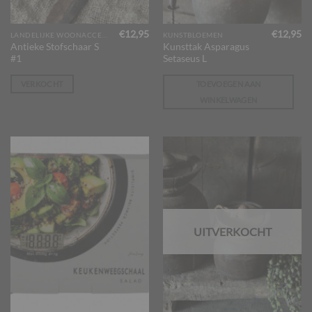
€
12,95
€
12,95
LANDELIJKE WOONACCESSOIRES
KUNSTBLOEMEN
Antieke Stofschaar S
Kunsttak Asparagus
#1
Setaseus L
VERKOCHT
TOEVOEGEN AAN
WINKELWAGEN
UITVERKOCHT