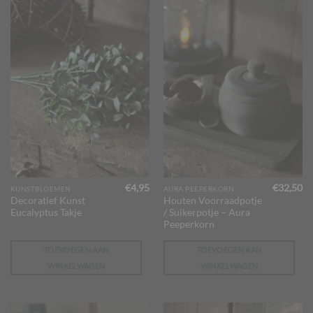
€
4,95
€
32,50
KUNSTBLOEMEN
AURA PEEPERKORN
Decoratief Kunst
Houten Voorraadpotje
Eucalyptus Takje
/ Suikerpotje – Aura
Peeperkorn
TOEVOEGEN AAN
TOEVOEGEN AAN
WINKELWAGEN
WINKELWAGEN